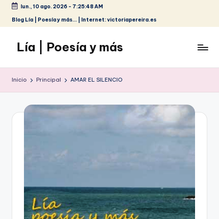
lun., 10 ago. 2026
-
7:25:48 AM
Saltar
Blog Lía | Poesía y más... | Internet: victoriapereira.es
al
contenido
Lía | Poesía y más
Inicio
Principal
AMAR EL SILENCIO