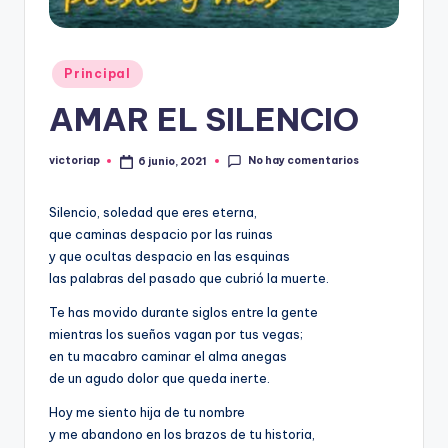
Publicado
Principal
en
AMAR EL SILENCIO
No hay comentarios
victoriap
6 junio, 2021
Publicado
por
Silencio, soledad que eres eterna,
que caminas despacio por las ruinas
y que ocultas despacio en las esquinas
las palabras del pasado que cubrió la muerte.
Te has movido durante siglos entre la gente
mientras los sueños vagan por tus vegas;
en tu macabro caminar el alma anegas
de un agudo dolor que queda inerte.
Hoy me siento hija de tu nombre
y me abandono en los brazos de tu historia,