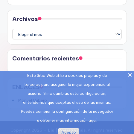
Archivos
Archivos
Comentarios recientes
Este Sitio Web utiliza cookies propias y de
terceros para asegurar la mejor experiencia al
ENLACES
usuario. Si no cambias esta configuración,
Manuel Cubero
entendemos que aceptas el uso de las mismas.
Puedes cambiar la configuración de tu navegador
u obtener más información aquí.
Copyright 2026 —
Lía | Poesía y más
. All rights reserved.
Acepto