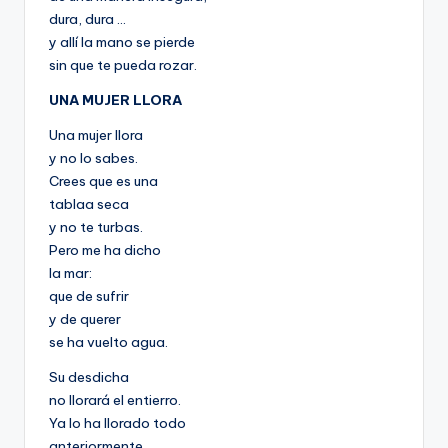
dura, dura …
y allí la mano se pierde
sin que te pueda rozar.
UNA MUJER LLORA
Una mujer llora
y no lo sabes.
Crees que es una
tablaa seca
y no te turbas.
Pero me ha dicho
la mar:
que de sufrir
y de querer
se ha vuelto agua.
Su desdicha
no llorará el entierro.
Ya lo ha llorado todo
anteriormente.