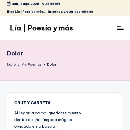
sáb., 8 ago. 2026
-
9:35:55 AM
Saltar
Blog Lía | Poesía y más... | Internet: victoriapereira.es
al
contenido
Lía | Poesía y más
Dolor
Inicio
Mis Poemas
Dolor
CRUZ Y CARRETA
Al llegar la calma, quedaste muerto
dentro de una lámpara mágica,
olvidado en la basura,