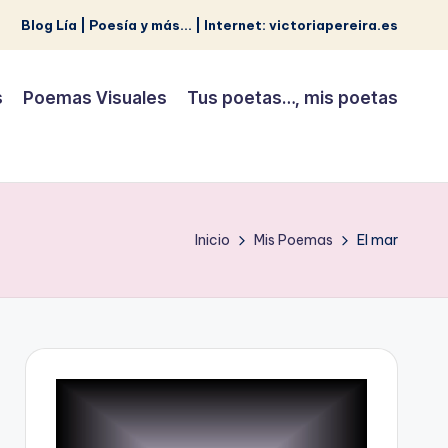
Blog Lía | Poesía y más... | Internet: victoriapereira.es
s
Poemas Visuales
Tus poetas…, mis poetas
Inicio
Mis Poemas
El mar