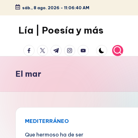
sáb., 8 ago. 2026
-
11:06:41 AM
Saltar
al
Lía | Poesía y más
contenido
facebook.com
twitter.com
t.me
instagram.com
youtube.com
El mar
MEDITERRÁNEO
Que hermoso ha de ser