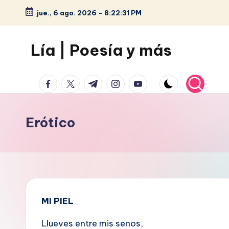
jue., 6 ago. 2026
-
8:22:31 PM
Saltar
al
Lía | Poesía y más
contenido
facebook.com
twitter.com
t.me
instagram.com
youtube.com
Erótico
MI PIEL
Llueves entre mis senos,