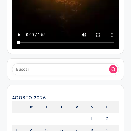
AGOSTO 2026
L
M
X
J
V
S
D
1
2
3
4
5
6
7
8
9