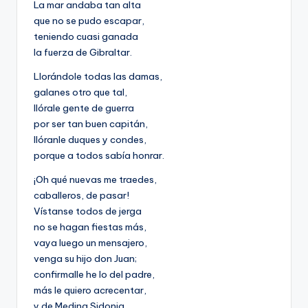
La mar andaba tan alta
que no se pudo escapar,
teniendo cuasi ganada
la fuerza de Gibraltar.
Llorándole todas las damas,
galanes otro que tal,
llórale gente de guerra
por ser tan buen capitán,
llóranle duques y condes,
porque a todos sabía honrar.
¡Oh qué nuevas me traedes,
caballeros, de pasar!
Vístanse todos de jerga
no se hagan fiestas más,
vaya luego un mensajero,
venga su hijo don Juan;
confirmalle he lo del padre,
más le quiero acrecentar,
y de Medina Sidonia