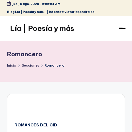
jue., 6 ago. 2026
-
5:55:55 AM
Saltar
Blog Lía | Poesía y más... | Internet: victoriapereira.es
al
contenido
Lía | Poesía y más
Romancero
Inicio
Secciones
Romancero
ROMANCES DEL CID