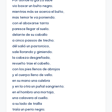
Por donde la garza sube
vio baxar un bulto negro;
mientras más se acerca el bulto,
mas temor le va poniendo;
con el abaxarse tanto
paresce llegar al suelo;
delante de su caballo
a cinco passos de trecho;
dél salió un pastorcico,
sale llorando y gimiendo;
la cabeza desgreñada,
revuelto trae el cabello,
con los pies llenos de abrojos
y el cuerpo lleno de vello;
en su mano una culebra
y en la otra un puñal sangriento;
en el hombro una mortaja,
una calavera al cuello;
a su lado de traílla
traía un perro negro;