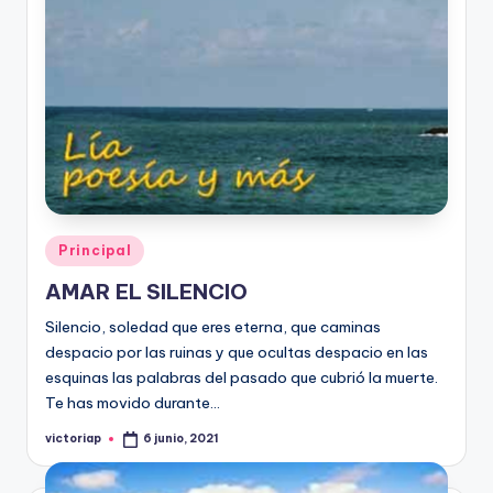
Publicado
Principal
en
AMAR EL SILENCIO
Silencio, soledad que eres eterna, que caminas
despacio por las ruinas y que ocultas despacio en las
esquinas las palabras del pasado que cubrió la muerte.
Te has movido durante…
victoriap
6 junio, 2021
Publicado
por