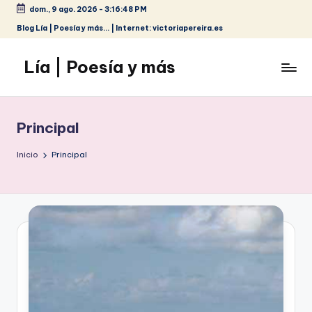
dom., 9 ago. 2026
-
3:16:49 PM
Saltar
Blog Lía | Poesía y más... | Internet: victoriapereira.es
al
contenido
Lía | Poesía y más
Principal
Inicio
Principal