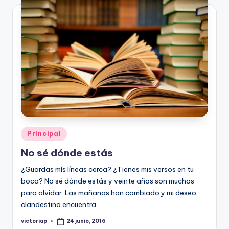
Publicado
Principal
en
No sé dónde estás
¿Guardas mís líneas cerca? ¿Tienes mis versos en tu
boca? No sé dónde estás y veinte años son muchos
para olvidar. Las mañanas han cambiado y mi deseo
clandestino encuentra…
victoriap
24 junio, 2016
Publicado