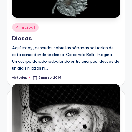
Publicado
Principal
en
Diosas
Aquí estoy, desnuda, sobre las sábanas solitarias de
esta cama donde te deseo. Gioconda Belli Imagina…
Un cuerpo dorado resbalando entre cuerpos, deseos de
un día sin lazos ni…
victoriap
5 marzo, 2016
Publicado
por