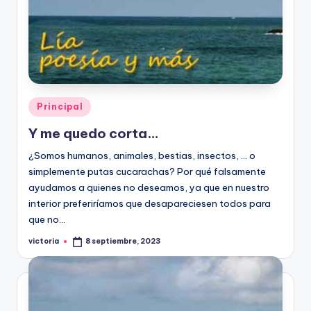
Publicado
Principal
en
Y me quedo corta…
¿Somos humanos, animales, bestias, insectos, … o
simplemente putas cucarachas? Por qué falsamente
ayudamos a quienes no deseamos, ya que en nuestro
interior preferiríamos que desapareciesen todos para
que no…
victoria
8 septiembre, 2023
Publicado
por