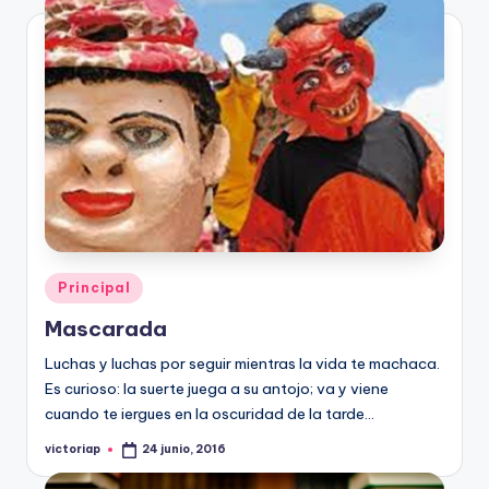
Publicado
Principal
en
Mascarada
Luchas y luchas por seguir mientras la vida te machaca.
Es curioso: la suerte juega a su antojo; va y viene
cuando te iergues en la oscuridad de la tarde…
victoriap
24 junio, 2016
Publicado
por