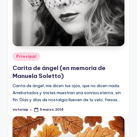
Publicado
Principal
en
Carita de ángel (en memoria de
Manuela Soletto)
Carita de ángel, me dicen tus ojos, que no dicen nada.
Arrebatados y tristes muestran una sonrisa eterna, sin
fin. Días y días de nostalgia llueven de tu velo, fresas…
victoriap
5 marzo, 2016
Publicado
por