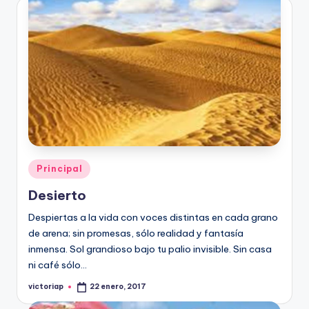
Publicado
Principal
en
Desierto
Despiertas a la vida con voces distintas en cada grano
de arena; sin promesas, sólo realidad y fantasía
inmensa. Sol grandioso bajo tu palio invisible. Sin casa
ni café sólo…
victoriap
22 enero, 2017
Publicado
por