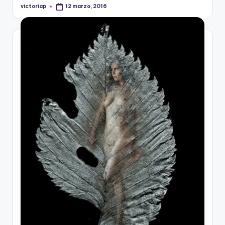
victoriap
12 marzo, 2016
Publicado
por