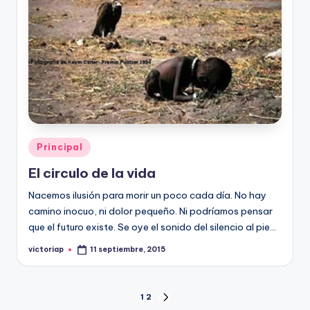
Publicado
Principal
en
El circulo de la vida
Nacemos ilusión para morir un poco cada día. No hay
camino inocuo, ni dolor pequeño. Ni podríamos pensar
que el futuro existe. Se oye el sonido del silencio al pie…
victoriap
11 septiembre, 2015
Publicado
por
Paginación
1
2
SIGUIENTE