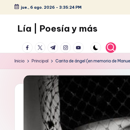
jue., 6 ago. 2026
-
3:35:24 PM
Saltar
al
Lía | Poesía y más
contenido
facebook.com
twitter.com
t.me
instagram.com
youtube.com
Inicio
Principal
Carita de ángel (en memoria de Manue