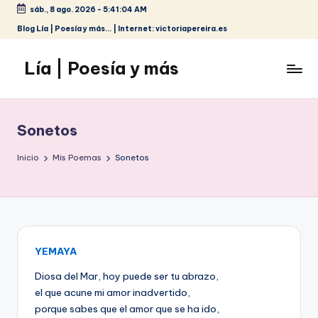
sáb., 8 ago. 2026
-
5:41:05 AM
Saltar
Blog Lía | Poesía y más... | Internet: victoriapereira.es
al
contenido
Lía | Poesía y más
Sonetos
Inicio
Mis Poemas
Sonetos
YEMAYA
Diosa del Mar, hoy puede ser tu abrazo,
el que acune mi amor inadvertido,
porque sabes que el amor que se ha ido,