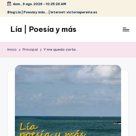
dom., 9 ago. 2026
-
10:25:26 AM
Saltar
Blog Lía | Poesía y más... | Internet: victoriapereira.es
al
contenido
Lía | Poesía y más
Inicio
Principal
Y me quedo corta…