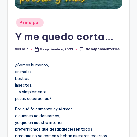
Publicado
Principal
en
Y me quedo corta…
No hay comentarios
victoria
8 septiembre, 2023
Publicado
por
¿Somos humanos,
animales,
bestias,
insectos,
… o simplemente
putas cucarachas?
Por qué falsamente ayudamos
a quienes no deseamos,
ya que en nuestro interior
preferiríamos que desapareciesen todos
para que no se coman y beban nuestros recursos.