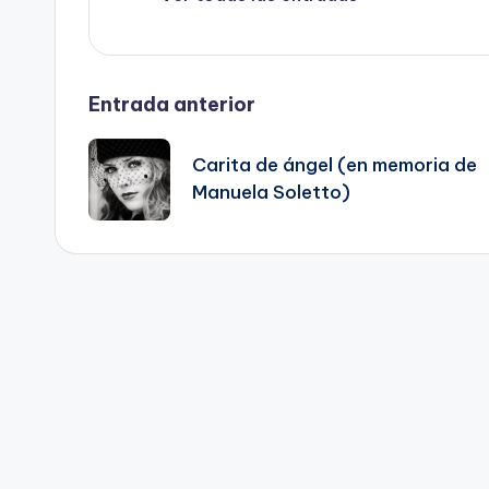
Navegación
Entrada anterior
de
Carita de ángel (en memoria de
Manuela Soletto)
entradas