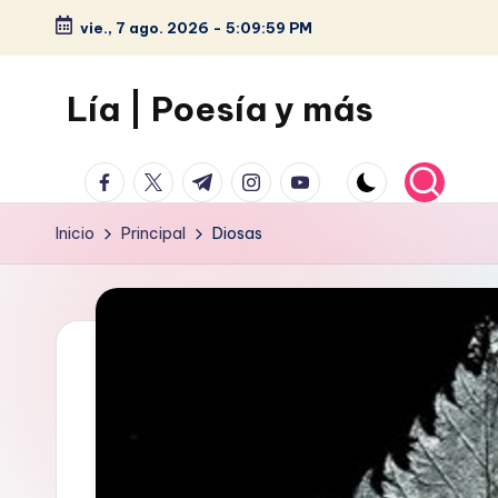
vie., 7 ago. 2026
-
5:10:00 PM
Saltar
al
Lía | Poesía y más
contenido
facebook.com
twitter.com
t.me
instagram.com
youtube.com
Inicio
Principal
Diosas